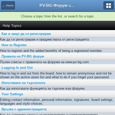
PV-BG Форум за електронни цигари
← Home
Choose a topic from the list, or search for a topic
Help Topics
Как и защо да се регистрирам
Как да се регистрирам и предимствата от регистрацията
How to Register
How to register and the added benefits of being a registered member.
Правила на PV-BG форум
Пълен списък с правилата на форума на www.pv-bg.com
Logging In and Out
How to log in and out from the board, how to remain anonymous and not be
shown on the active users list and what to do if you forget your password.
Използване на търсачката
Как да използвате функцията за търсене във форума.
Your Settings
Editing contact information, personal information, signatures, board settings,
languages and style choices.
Връзка с администрацията
Как да намерите списък на модераторите и администраторите.