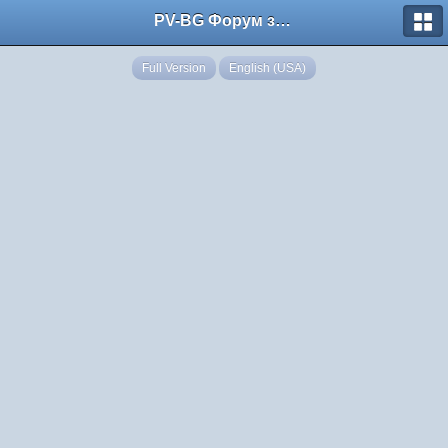
PV-BG Форум за електронни цигари
Full Version
English (USA)