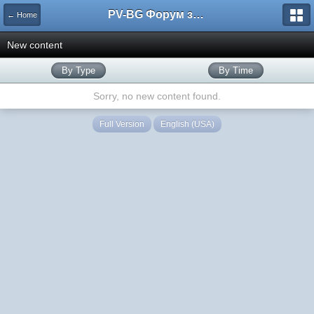
PV-BG Форум за електронни цигари
← Home
New content
By Type
By Time
Sorry, no new content found.
Full Version
English (USA)