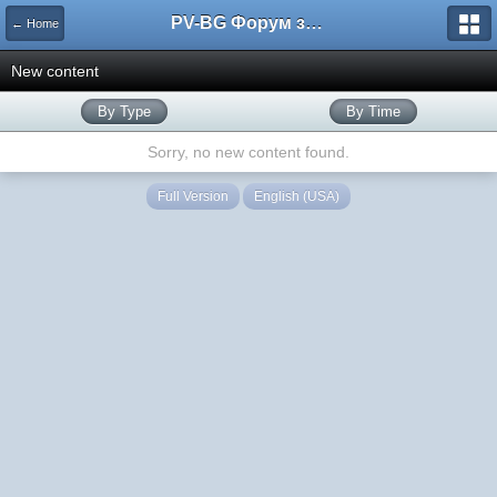
PV-BG Форум за електронни цигари
← Home
New content
By Type
By Time
Sorry, no new content found.
Full Version
English (USA)