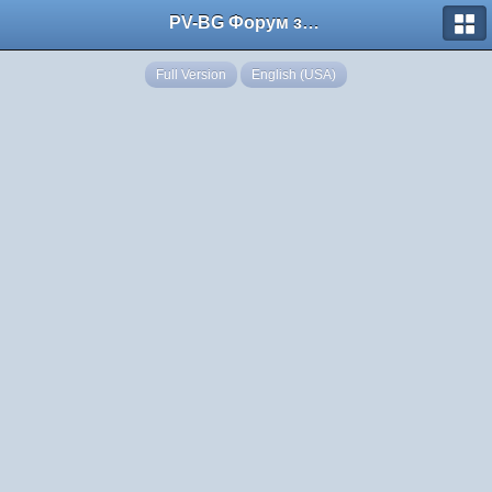
PV-BG Форум за електронни цигари
Full Version
English (USA)